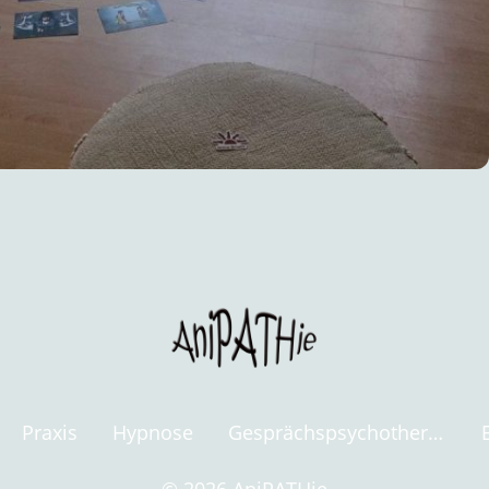
Praxis
Hypnose
Gesprächspsychotherapie n. Rogers