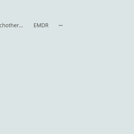
Gesprächspsychotherapie n. Rogers
EMDR