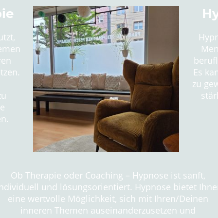
ie
Hy
tzt,
Hypn
hemen
Men
nneren
beruf
tzen.
Es kan
zu gew
zu
stä
le
n.
Ob Therapie oder Coaching – Hypnose ist sanft,
ndividuell und lösungsorientiert. Hypnose bietet Ihn
eine wertvolle Möglichkeit, sich mit Ihren/Deinen
inneren Themen auseinanderzusetzen und