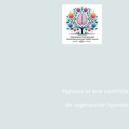
Hypnose ist eine natürlich
der sogenannten hypnotis