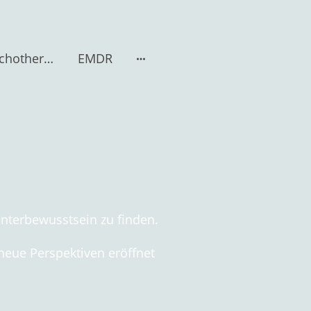
Gesprächspsychotherapie n. Rogers
EMDR
Unterbewusstsein zu finden.
eue Perspektiven eröffnet