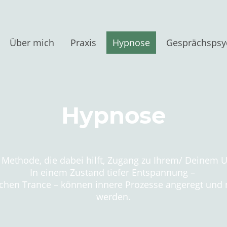
Über mich
Praxis
Hypnose
Hypnose
e Methode, die dabei hilft, Zugang zu Ihrem/ Deinem 
In einem Zustand tiefer Entspannung –
chen Trance – können innere Prozesse angeregt und n
werden.